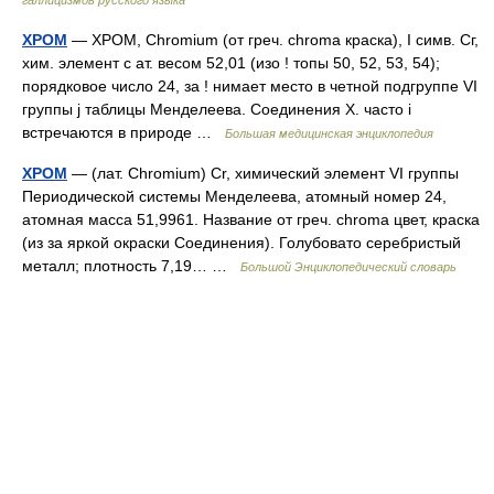
галлицизмов русского языка
ХРОМ
— ХРОМ, Chromium (от греч. chroma краска), I симв. Сг,
хим. элемент с ат. весом 52,01 (изо ! топы 50, 52, 53, 54);
порядковое число 24, за ! нимает место в четной подгруппе VІ
группы j таблицы Менделеева. Соединения X. часто i
встречаются в природе …
Большая медицинская энциклопедия
ХРОМ
— (лат. Chromium) Cr, химический элемент VI группы
Периодической системы Менделеева, атомный номер 24,
атомная масса 51,9961. Название от греч. chroma цвет, краска
(из за яркой окраски Соединения). Голубовато серебристый
металл; плотность 7,19… …
Большой Энциклопедический словарь