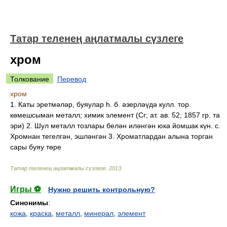
Татар теленең аңлатмалы сүзлеге
хром
Толкование
Перевод
хром
1. Каты эретмәләр, буяулар һ. б. әзерләүдә кулл. тор.
көмешсыман металл; химик элемент (Cr; ат. ав. 52; 1857 гр. та
эри) 2. Шул металл тозлары белән иләнгән юка йомшак күн. с.
Хромнан тегелгән, эшләнгән 3. Хроматлардан алына торган
сары буяу төре
Татар теленең аңлатмалы сүзлеге
.
2013
.
Игры ⚽
Нужно решить контрольную?
Синонимы
:
кожа
,
краска
,
металл
,
минерал
,
элемент