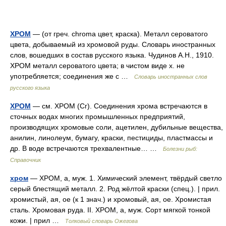
ХРОМ
— (от греч. chroma цвет, краска). Металл сероватого
цвета, добываемый из хромовой руды. Словарь иностранных
слов, вошедших в состав русского языка. Чудинов А.Н., 1910.
ХРОМ металл сероватого цвета; в чистом виде х. не
употребляется; соединения же с …
Словарь иностранных слов
русского языка
ХРОМ
— см. ХРОМ (Сг). Соединения хрома встречаются в
сточных водах многих промышленных предприятий,
производящих хромовые соли, ацетилен, дубильные вещества,
анилин, линолеум, бумагу, краски, пестициды, пластмассы и
др. В воде встречаются трехвалентные… …
Болезни рыб:
Справочник
хром
— ХРОМ, а, муж. 1. Химический элемент, твёрдый светло
серый блестящий металл. 2. Род жёлтой краски (спец.). | прил.
хромистый, ая, ое (к 1 знач.) и хромовый, ая, ое. Хромистая
сталь. Хромовая руда. II. ХРОМ, а, муж. Сорт мягкой тонкой
кожи. | прил …
Толковый словарь Ожегова